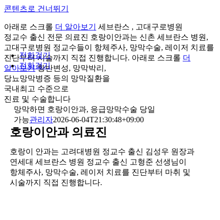
콘텐츠로 건너뛰기
아래로 스크롤
더 알아보기
세브란스 , 고대구로병원
정교수 출신 전문 의료진
호랑이안과는 신촌 세브란스 병원,
고대구로병원 정교수들이 항체주사, 망막수술, 레이저 치료를
전화걸기
진단부터 시술까지 직접 진행합니다.
아래로 스크롤
더
전화걸기
알아보기
황반변성, 망막박리,
당뇨망막병증 등의 망막질환을
국내최고 수준으로
진료 및 수술합니다
망막하면 호랑이안과, 응급망막수술 당일
가능
관리자
2026-06-04T21:30:48+09:00
호랑이안과 의료진
호랑이 안과는 고려대병원 정교수 출신 김성우 원장과
연세대 세브란스 병원 정교수 출신 고형준 선생님이
항체주사, 망막수술, 레이저 치료를 진단부터 마취 및
시술까지 직접 진행합니다.