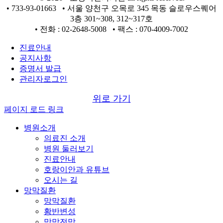
• 733-93-01663 • 서울 양천구 오목로 345 목동 슬로우스퀘어
3층 301~308, 312~317호
• 전화 : 02-2648-5008 • 팩스 : 070-4009-7002
진료안내
공지사항
증명서 발급
관리자로그인
위로 가기
페이지 로드 링크
병원소개
의료진 소개
병원 둘러보기
진료안내
호랑이안과 유튜브
오시는 길
망막질환
망막질환
황반변성
망막전막