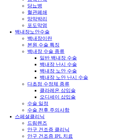
당뇨병
혈관폐쇄
망막박리
포도막염
백내장노안수술
백내장이란
본원 수술 특징
백내장 수술 종류
일반 백내장 수술
백내장 난시 수술
백내장 노안 수술
백내장 노안 난시 수술
다초점 수정체 종류
클라레온 삽입술
오디세이 삽입술
수술 일정
수술 전후 주의사항
스페셜클리닉
드림렌즈
안구 건조증 클리닉
안구 건조증 IPL 치료