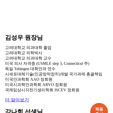
김성우
원장님
고려대학교 의과대학 졸업
고려대학교 의학박사
고려대학교 의과대학 교수
미국 의사 자격증 (USMLE step 3, Connecticut 주)
독일 Tubingen 대학안과 연수
시세포대체기술(인공망막장치)개발 국가과제 총괄책임
미국안과학회 AAO 정회원
미국시과학안과학회 ARVO 정회원
국제임상시각전기생리학회 ISCEV 정회원
더 알아보기
목동
강나희
선생님